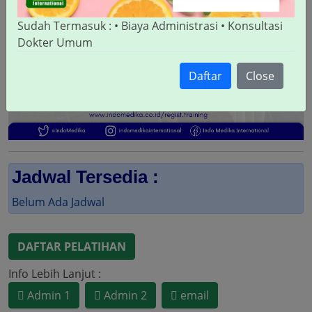
Sudah Termasuk : • Biaya Administrasi • Konsultasi
Dokter Umum
Daftar
Close
Jadwal Tersedia :
Belum Ada Jadwal
DAFTAR PELATIHAN
Info Lebih Lanjut :
Admin 1
Admin 2
email