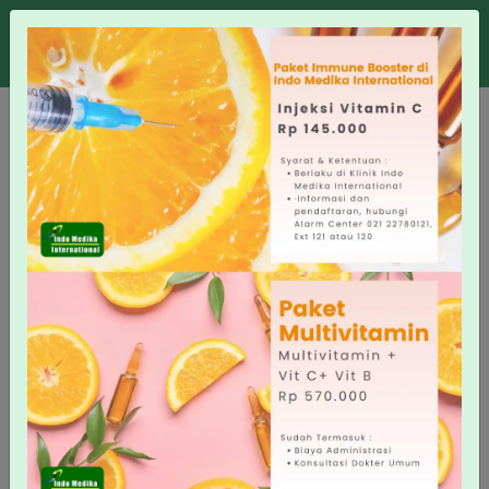
SERVICES
PENYEWAAN
PERALATAN K3 &
PERALATAN DARURAT
KESEHATAN
Indo Medika menyediakan Penyewaan Alat
Kesehatan. Kami memberikan kemudahan untuk